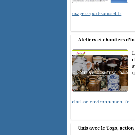
usagers-port-sausset.fr
Ateliers et chantiers d'i
L
d
a
u
clarisse-environnement.fr
Unis avec le Togo, action