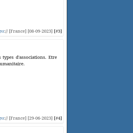
ps
:// [France] [08-09-2023]
[#3]
 types d'associations. Etre
humanitaire.
ps
:// [France] [29-06-2023]
[#4]