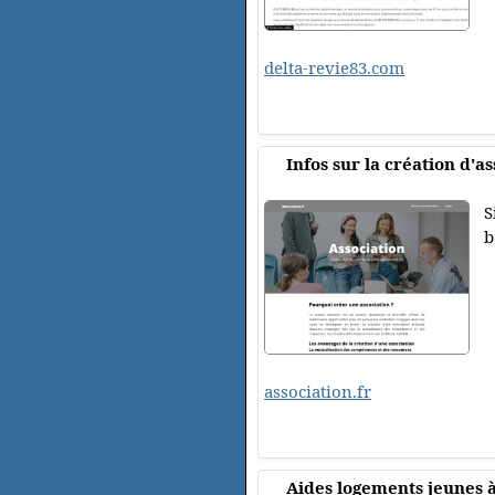
delta-revie83.com
Infos sur la création d'a
S
b
association.fr
Aides logements jeunes à