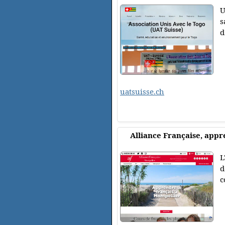
U
s
d
uatsuisse.ch
Alliance Française, appr
L
d
c