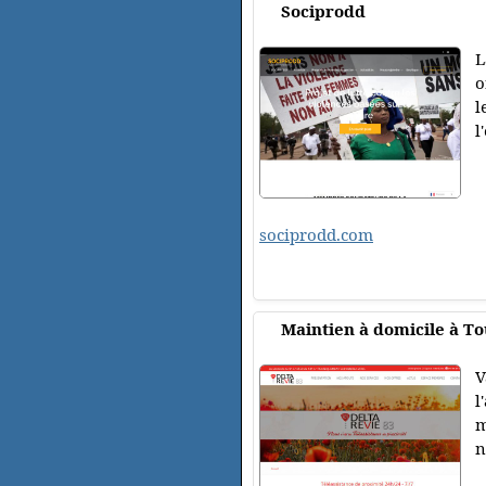
Sociprodd
L
o
l
l
sociprodd.com
Maintien à domicile à T
V
l
m
n