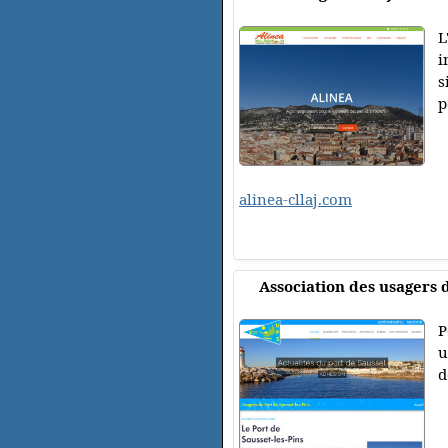
L
i
s
p
alinea-cllaj.com
Association des usagers 
P
u
d