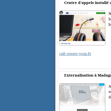
Centre d'appels installé
N
b
b
call-center-voip.fr
Externalisation à Madag
A
s
d