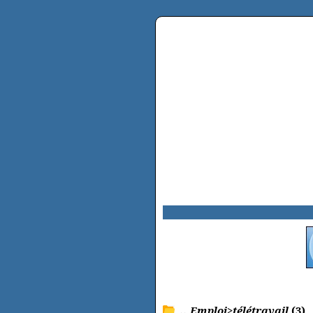
.. Emploi>télétravail
(3)