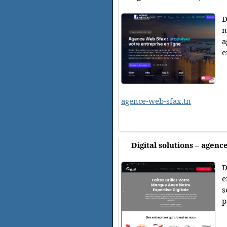
D
n
a
e
agence-web-sfax.tn
Digital solutions – agenc
D
e
s
p