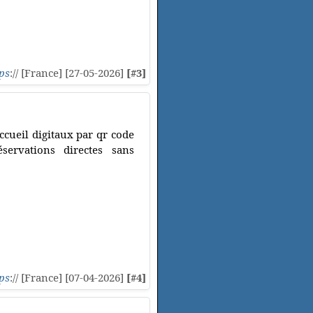
ps
:// [France] [27-05-2026]
[#3]
ccueil digitaux par qr code
servations directes sans
ps
:// [France] [07-04-2026]
[#4]