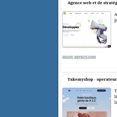
Agence web et de stratég
A
p
moov-agency.com
Takemyshop - operateur 
T
l
l