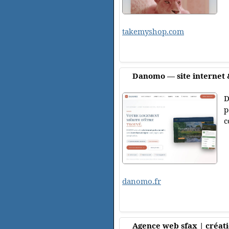
takemyshop.com
Danomo — site internet &
D
p
c
danomo.fr
Agence web sfax | créat