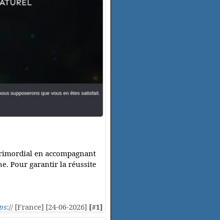
 primordial en accompagnant
ne. Pour garantir la réussite
ps
:// [France] [24-06-2026]
[#1]