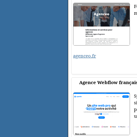
F
m
agenceo.fr
Agence Webflow française
S
s
p
u