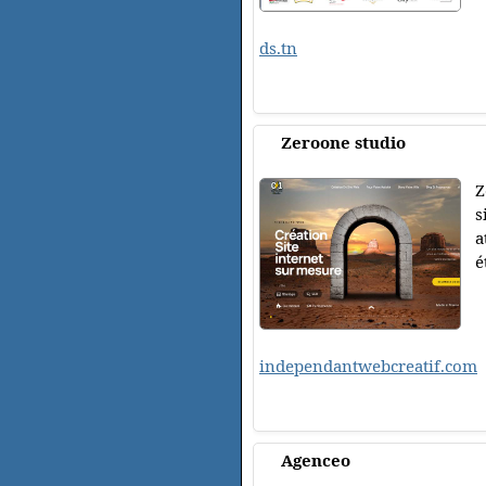
ds.tn
Zeroone studio
Z
s
a
é
independantwebcreatif.com
Agenceo