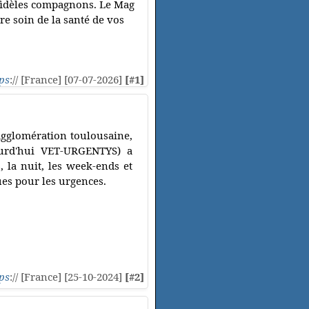
 fidèles compagnons. Le Mag
e soin de la santé de vos
ps
:// [France] [07-07-2026]
[#1]
'agglomération toulousaine,
ourd'hui VET-URGENTYS) a
 la nuit, les week-ends et
ues pour les urgences.
ps
:// [France] [25-10-2024]
[#2]