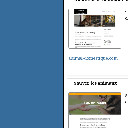
S
d
animal-domestique.com
Sauver les animaux
S
a