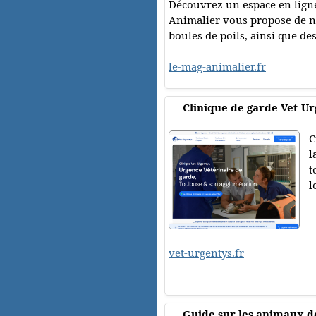
Découvrez un espace en ligne
Animalier vous propose de no
boules de poils, ainsi que de
le-mag-animalier.fr
Clinique de garde Vet-Ur
C
l
t
l
vet-urgentys.fr
Guide sur les animaux 