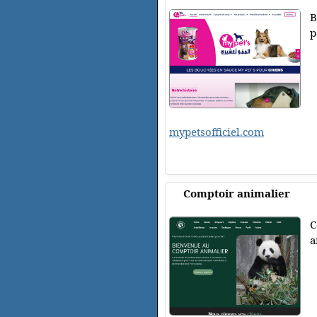
B
p
mypetsofficiel.com
Comptoir animalier
C
a