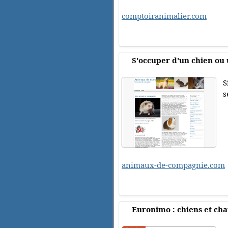
comptoiranimalier.com
S'occuper d'un chien ou 
S
s
animaux-de-compagnie.com
Euronimo : chiens et cha