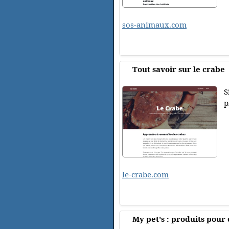
sos-animaux.com
Tout savoir sur le crabe
S
p
le-crabe.com
My pet's : produits pour 