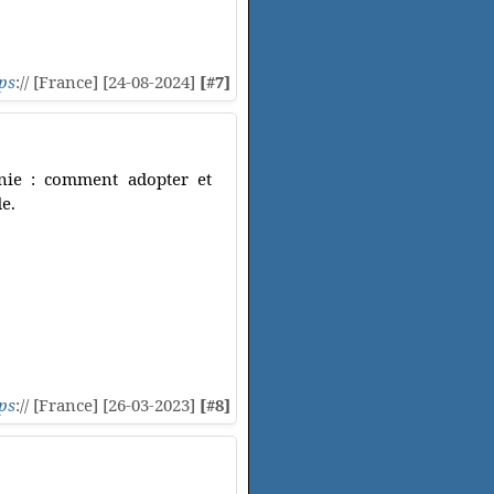
ps
:// [France] [24-08-2024]
[#7]
nie : comment adopter et
de.
ps
:// [France] [26-03-2023]
[#8]