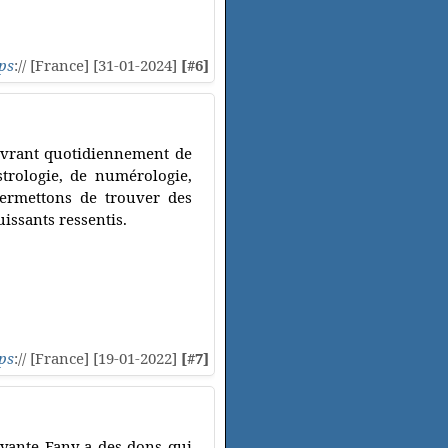
ps
:// [France] [31-01-2024]
[#6]
livrant quotidiennement de
strologie, de numérologie,
permettons de trouver des
issants ressentis.
ps
:// [France] [19-01-2022]
[#7]
yante Fany a des dons qui