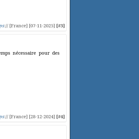
ps
:// [France] [07-11-2025]
[#3]
temps nécessaire pour des
ps
:// [France] [28-12-2024]
[#4]