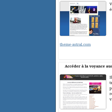
V
é
theme-astral.com
Accéder à la voyance aud
I
t
p
r
v