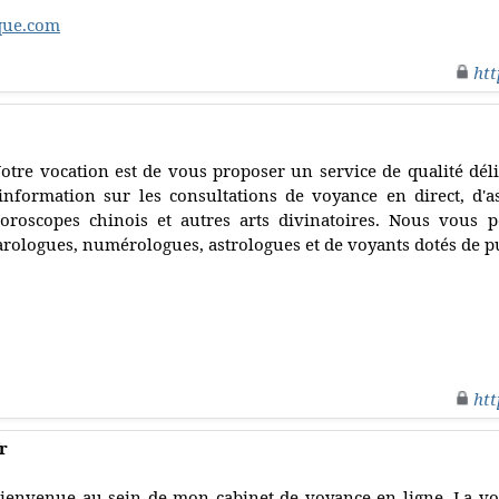
que.com
htt
otre vocation est de vous proposer un service de qualité dé
'information sur les consultations de voyance en direct, d'a
oroscopes chinois et autres arts divinatoires. Nous vous 
arologues, numérologues, astrologues et de voyants dotés de pu
htt
r
ienvenue au sein de mon cabinet de voyance en ligne. La vo