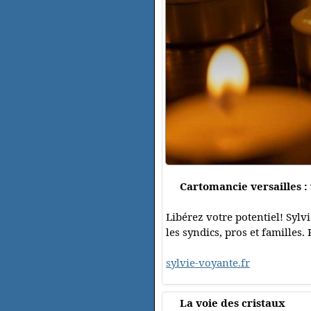
Cartomancie versailles :
Libérez votre potentiel! Sylv
les syndics, pros et familles.
sylvie-voyante.fr
La voie des cristaux