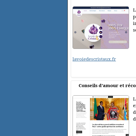
L
p
i
s
lavoiedescristaux.fr
Conseils d'amour et récon
L
e
d
d