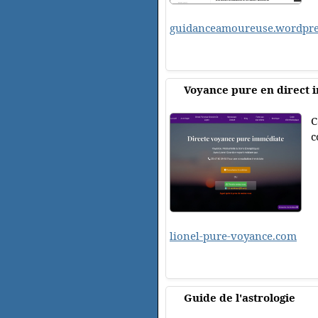
guidanceamoureuse.wordpre
Voyance pure en direct 
C
c
lionel-pure-voyance.com
Guide de l'astrologie