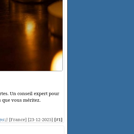
rtes. Un conseil expert pour
es que vous méritez.
ps
:// [France] [23-12-2025]
[#1]