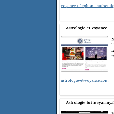
voyance-telephone-authenti
Astrologie et Voyance
N
l
h
t
astrologie-et-voyance.com
Astrologie britneyarmy.f
B