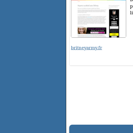
p
l
britneyarmy.fr