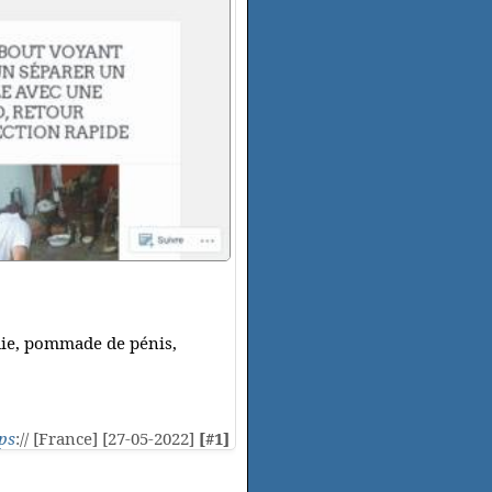
adie, pommade de pénis,
ps
:// [France] [27-05-2022]
[#1]