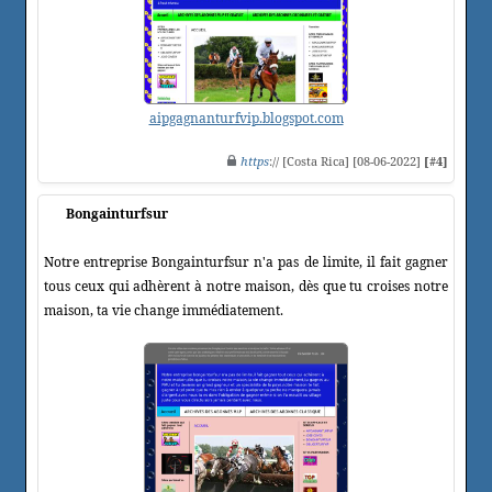
aipgagnanturfvip.blogspot.com
https
:// [Costa Rica] [08-06-2022]
[#4]
Bongainturfsur
Notre entreprise Bongainturfsur n'a pas de limite, il fait gagner
tous ceux qui adhèrent à notre maison, dès que tu croises notre
maison, ta vie change immédiatement.