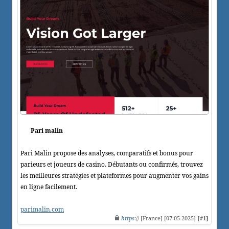
Pari malin
Pari Malin propose des analyses, comparatifs et bonus pour
parieurs et joueurs de casino. Débutants ou confirmés, trouvez
les meilleures stratégies et plateformes pour augmenter vos gains
en ligne facilement.
parimalin.com
https
:// [France] [07-05-2025]
[#1]