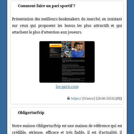
Comment faire un pari sportif ?
Présentation des meilleurs bookmakers du marché, en insistant
sur ceux qui proposent les bonus les plus attractifs et qui
attachent le plus d'attention aux joueurs.
les-paris.com
https
:// [France] [28-06-2024]
[#2]
Obligerturfvip
Notre maison Obligerturfvip est une maison de référence qui est
crédible, sérieuse, efficace et très fiable, il est d'actualité, il