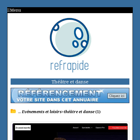
Menu
Théâtre et danse
.. Evénements et loisirs>théâtre et danse
(1)