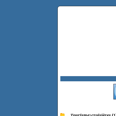
.. Tourisme>croisières
(1