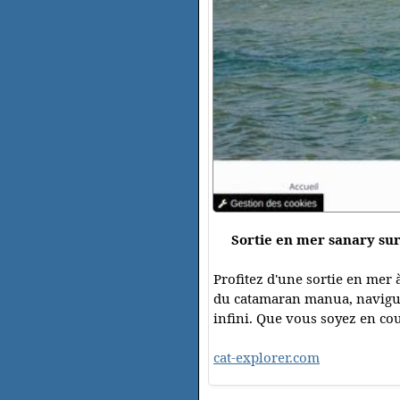
Sortie en mer sanary sur
Profitez d'une sortie en mer 
du catamaran manua, naviguez 
infini. Que vous soyez en cou
cat-explorer.com