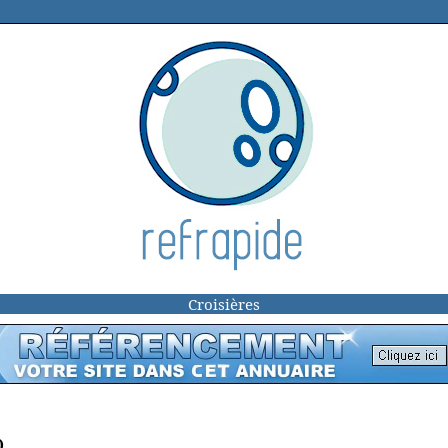
Croisières
)