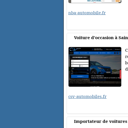
nba-automobile.fr
Voiture d'occasion à Sain
C
r
b
d
csv-automobiles.fr
Importateur de voitures