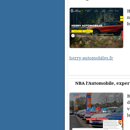
H
n
b
herry-automobiles.fr
NBA l'Automobile, exper
B
d
v
l