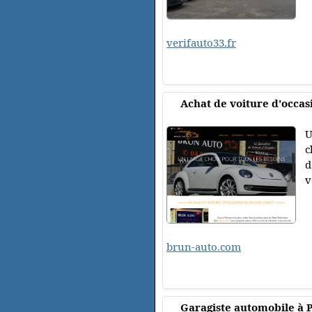
verifauto33.fr
Achat de voiture d'occas
U
c
d
v
brun-auto.com
Garagiste automobile à 