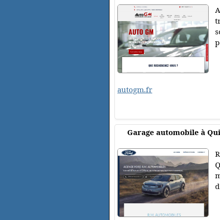
A
t
s
p
autogm.fr
Garage automobile à Qu
R
Q
m
d