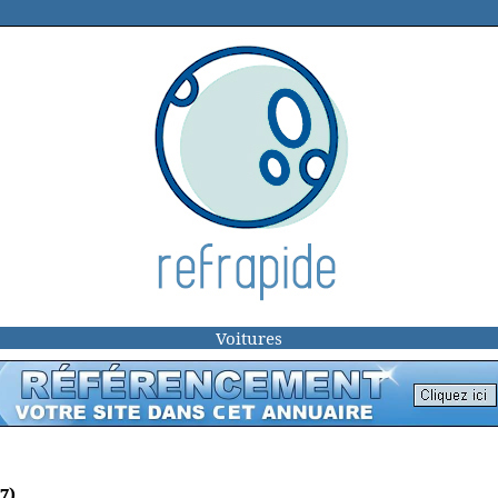
Voitures
7)