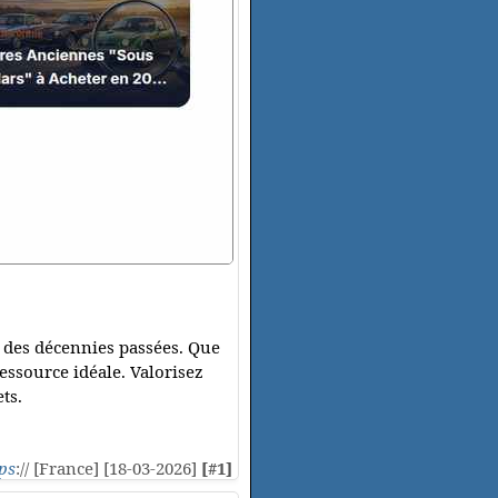
 des décennies passées. Que
ressource idéale. Valorisez
ts.
ps
:// [France] [18-03-2026]
[#1]