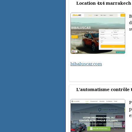
Location 4x4 marrakech
B
d
s
bibaluscar.com
L'automatisme contrôle
P
p
e