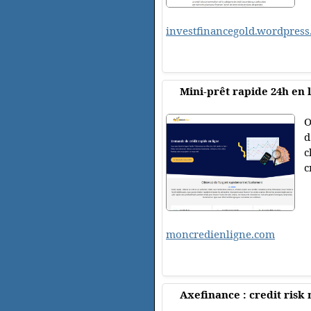
investfinancegold.wordpres
Mini-prêt rapide 24h en li
O
d
c
c
moncredienligne.com
Axefinance : credit ris