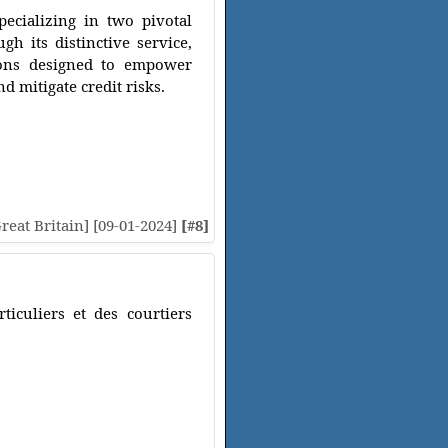
pecializing in two pivotal
h its distinctive service,
ions designed to empower
nd mitigate credit risks.
[Great Britain] [09-01-2024]
[#8]
ticuliers et des courtiers