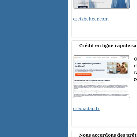
cretsbeheer.com
Crédit en ligne rapide san
O
d
r
r
crediadap.fr
Nous accordons des prêt