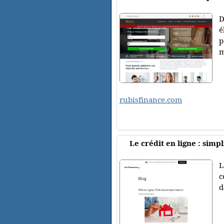
D
é
p
m
rubisfinance.com
Le crédit en ligne : simpl
L
c
d