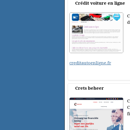
Crédit voiture en ligne
C
d
creditautoenligne.fr
Crets beheer
C
C
f