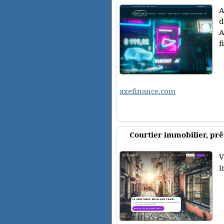
A
d
A
f
axefinance.com
Courtier immobilier, prêt
V
i