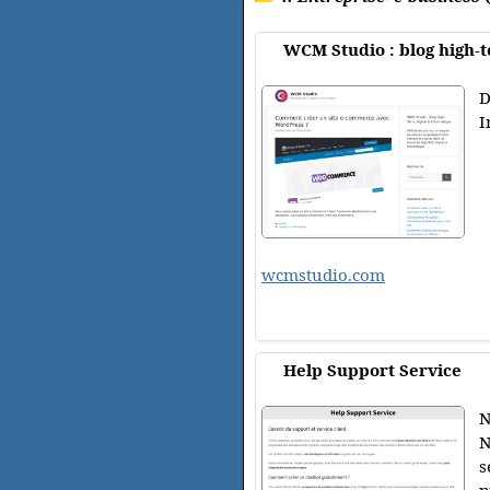
WCM Studio : blog high-t
D
I
wcmstudio.com
Help Support Service
N
N
s