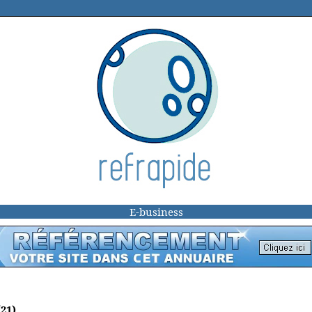
E-business
21)