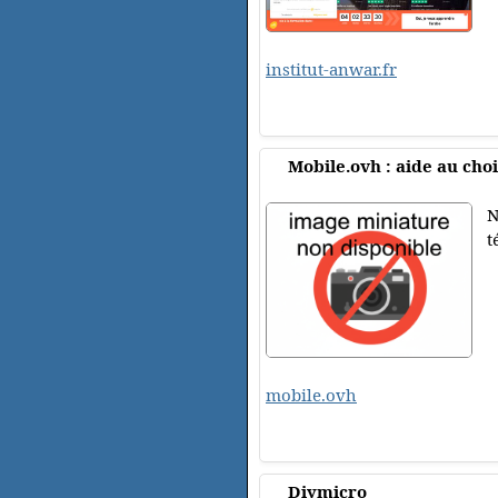
institut-anwar.fr
Mobile.ovh : aide au ch
N
t
mobile.ovh
Diymicro