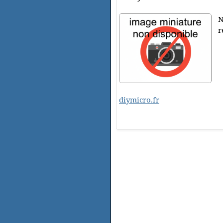
N
r
diymicro.fr