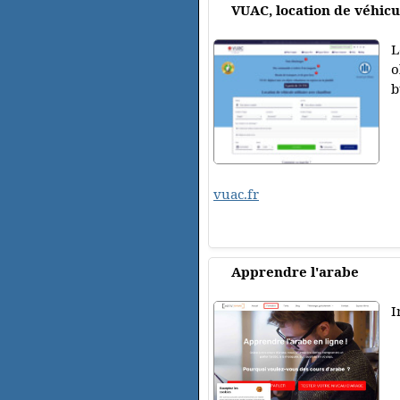
VUAC, location de véhicu
L
o
b
vuac.fr
Apprendre l'arabe
I