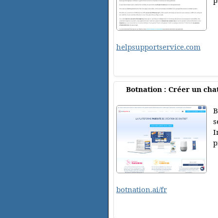
p
helpsupportservice.com
Botnation : Créer un cha
B
s
I
p
botnation.ai/fr