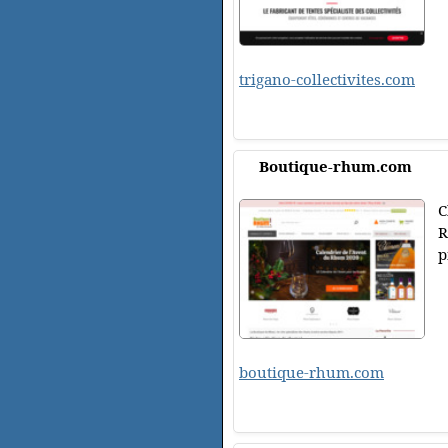
trigano-collectivites.com
Boutique-rhum.com
C
R
p
boutique-rhum.com