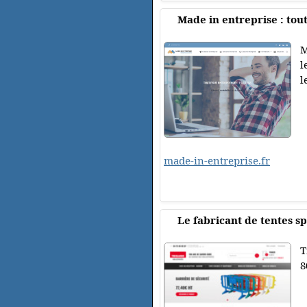
Made in entreprise : tou
M
l
l
made-in-entreprise.fr
Le fabricant de tentes spé
T
8