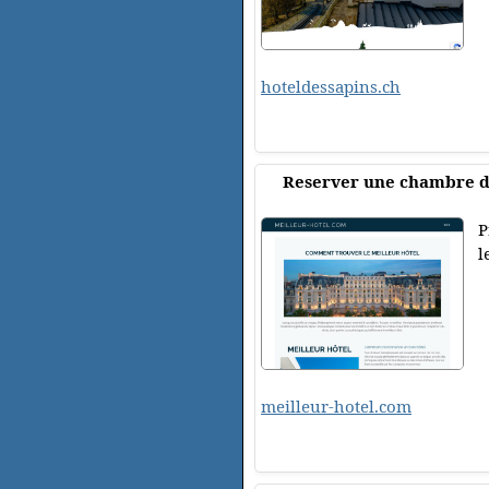
hoteldessapins.ch
Reserver une chambre d
P
l
meilleur-hotel.com