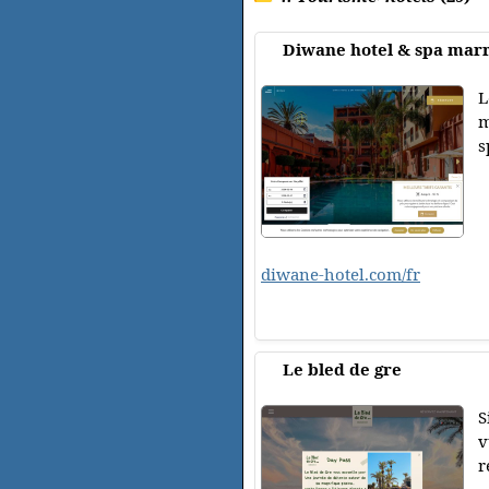
Diwane hotel & spa mar
L
m
s
diwane-hotel.com/fr
Le bled de gre
S
v
r