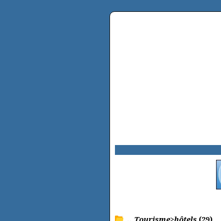
.. Tourisme>hôtels
(29)