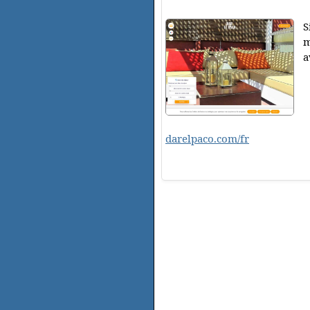
S
m
a
darelpaco.com/fr