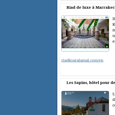
Riad de luxe à Marrake
D
K
m
u
e
riadksaralamal.com/en
Les Sapins, hôtel pour d
L
d
c