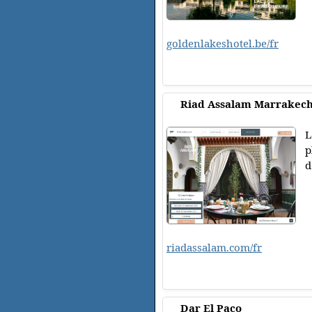
goldenlakeshotel.be/fr
Riad Assalam Marrakec
L
p
d
riadassalam.com/fr
Dar El Paco