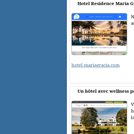
Hotel Residence Maria G
N
a
hotel-mariagracia.com
Un hôtel avec wellness 
V
h
l