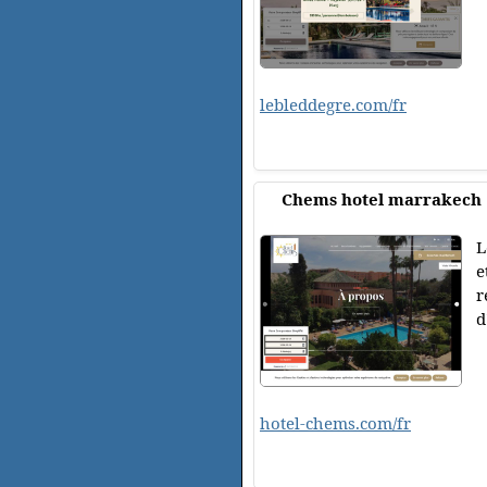
lebleddegre.com/fr
Chems hotel marrakech
L
e
r
d
hotel-chems.com/fr