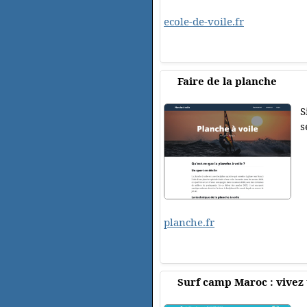
ecole-de-voile.fr
Faire de la planche
S
s
planche.fr
Surf camp Maroc : vivez 