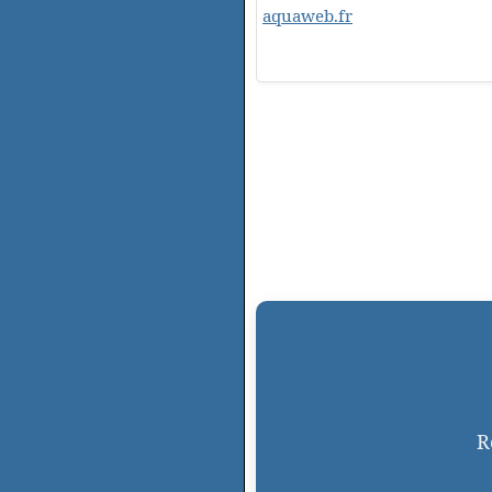
aquaweb.fr
R