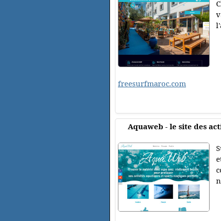
C
v
l
freesurfmaroc.com
Aquaweb - le site des act
S
e
c
n