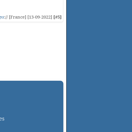
ps
:// [France] [13-09-2022]
[#5]
es