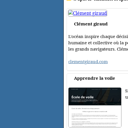
Clément giraud
L'océan inspire chaque décis
humaine et collective où la p
les grands navigateurs. Cléme
clementgiraud.com
Apprendre la voile
S
u