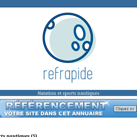
Natation et sports nautiques
rts nautiques
(5)