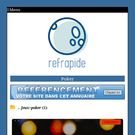
Menu
Poker
.. Jeux>poker
(1)