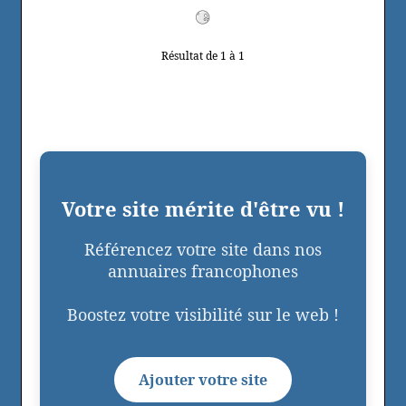
Résultat de 1 à 1
Votre site mérite d'être vu !
Référencez votre site dans nos
annuaires francophones
Boostez votre visibilité sur le web !
Ajouter votre site