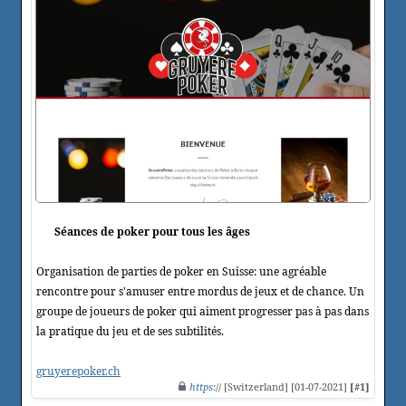
Séances de poker pour tous les âges
Organisation de parties de poker en Suisse: une agréable
rencontre pour s'amuser entre mordus de jeux et de chance. Un
groupe de joueurs de poker qui aiment progresser pas à pas dans
la pratique du jeu et de ses subtilités.
gruyerepoker.ch
https
:// [Switzerland] [01-07-2021]
[#1]