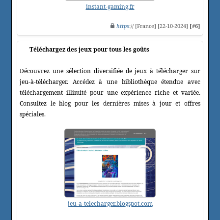
instant-gaming.fr
https
:// [France] [22-10-2024]
[#6]
Téléchargez des jeux pour tous les goûts
Découvrez une sélection diversifiée de jeux à télécharger sur
jeu-à-télécharger. Accédez à une bibliothèque étendue avec
téléchargement illimité pour une expérience riche et variée.
Consultez le blog pour les dernières mises à jour et offres
spéciales.
jeu-a-telecharger.blogspot.com