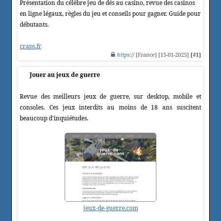
Présentation du célèbre jeu de dés au casino, revue des casinos
en ligne légaux, règles du jeu et conseils pour gagner. Guide pour
débutants.
craps.fr
https
:// [France] [15-01-2025]
[#1]
Jouer au jeux de guerre
Revue des meilleurs jeux de guerre, sur desktop, mobile et
consoles. Ces jeux interdits au moins de 18 ans suscitent
beaucoup d'inquiétudes.
jeux-de-guerre.com