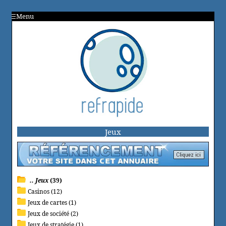
Menu
Jeux
.. Jeux
(39)
Casinos (12)
Jeux de cartes (1)
Jeux de société (2)
Jeux de stratégie (1)