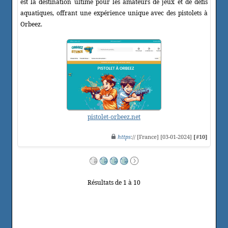
est la destination ultime pour les amateurs de jeux et de défis
aquatiques, offrant une expérience unique avec des pistolets à
Orbeez.
pistolet-orbeez.net
https
:// [France] [03-01-2024]
[#10]
Résultats de 1 à 10