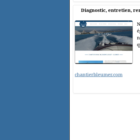
Diagnostic, entretien, 
N
é
n
q
chantierbleumer.com