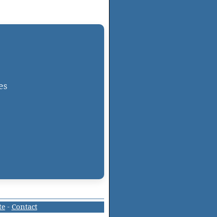
es
te
-
Contact