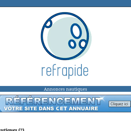
Annonces nautiques
autiques
(2)