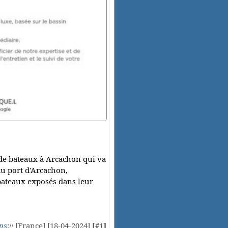
 de bateaux à Arcachon qui va
du port d'Arcachon,
 bateaux exposés dans leur
ps
:// [France] [18-04-2024]
[#1]