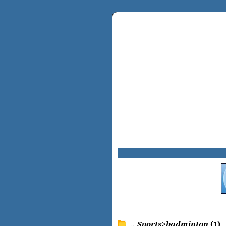
.. Sports>badminton
(1)