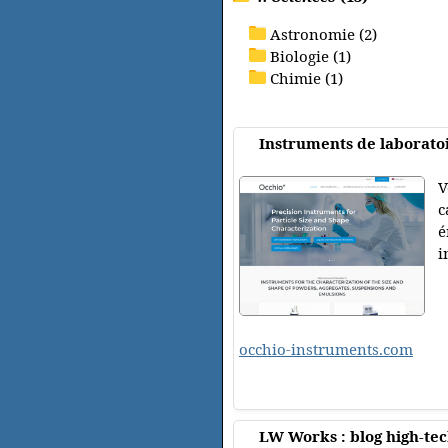
Astronomie (2)
Biologie (1)
Chimie (1)
Instruments de laboratoi
V
c
é
i
occhio-instruments.com
LW Works : blog high-tec