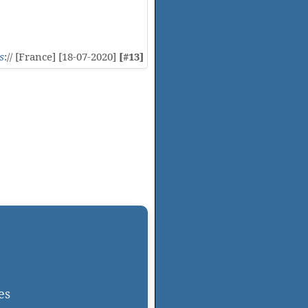
s
:// [France] [18-07-2020]
[#13]
es