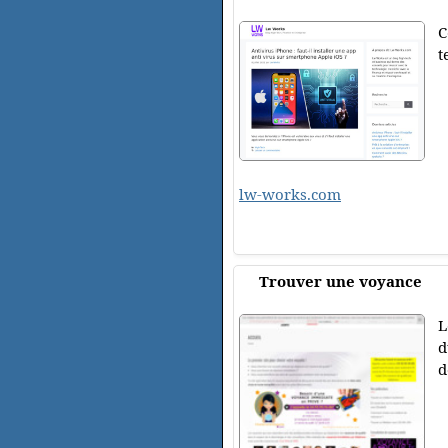
C
t
lw-works.com
Trouver une voyance
L
d
d