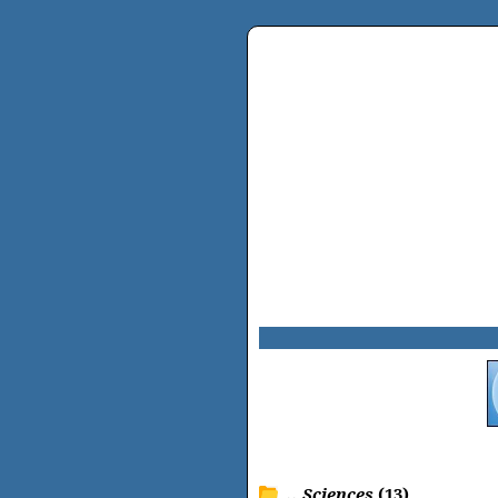
.. Sciences
(13)