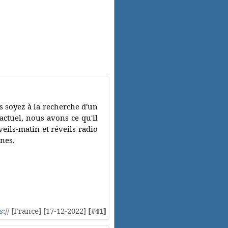
s soyez à la recherche d'un
ctuel, nous avons ce qu'il
eils-matin et réveils radio
rnes.
s
:// [France] [17-12-2022]
[#41]