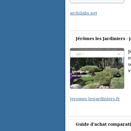
archilabs.net
Jérômes les Jardiniers - 
J
r
s
v
jeromes-lesjardiniers.fr
Guide d'achat comparat