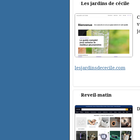
Les jardins de cécile
C
v
j
lesjardinsdececile.com
Reveil-matin
D