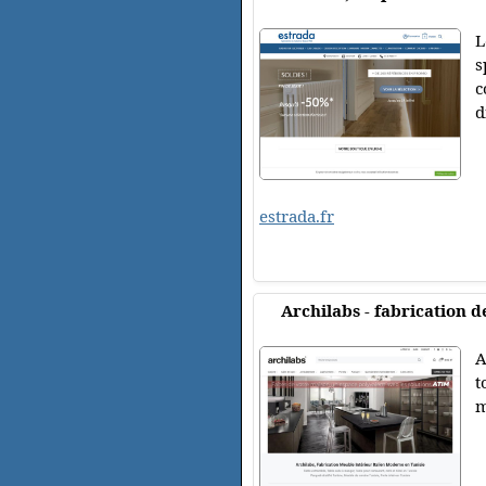
L
s
c
d
estrada.fr
Archilabs - fabrication 
A
t
m