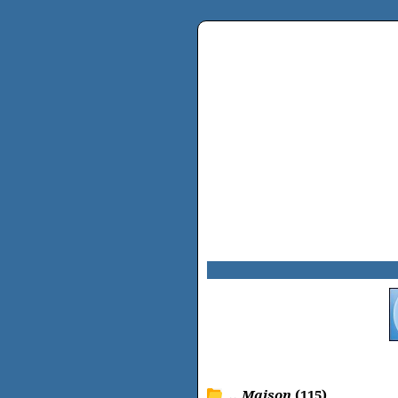
.. Maison
(115)