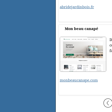
abridejardinbois.fr
Mon beau canapé
D
c
f
monbeaucanape.com