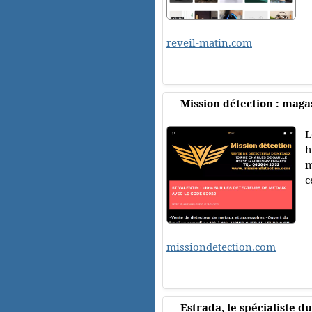
reveil-matin.com
Mission détection : mag
L
h
m
c
missiondetection.com
Estrada, le spécialiste d