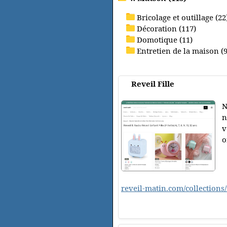
Bricolage et outillage (22
Décoration (117)
Domotique (11)
Entretien de la maison (9
Reveil Fille
N
n
v
o
reveil-matin.com/collections/r