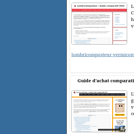
L
C
h
v
lombricomposteur-vermicom
Guide d'achat comparatif
L
g
v
c