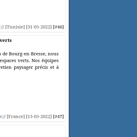
s
:// [Tunisie] [31-05-2022]
[#46]
 verts
rès de Bourg-en-Bresse, nous
 espaces verts. Nos équipes
etien paysager précis et à
s
:// [France] [13-05-2022]
[#47]