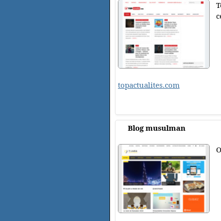
T
c
topactualites.com
Blog musulman
O