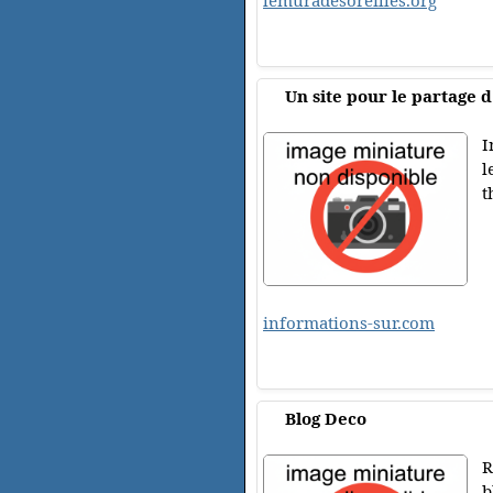
lemuradesoreilles.org
Un site pour le partage d
I
l
t
informations-sur.com
Blog Deco
R
b