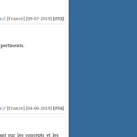
s
:// [France] [09-07-2019]
[#53]
pertinents.
s
:// [France] [04-06-2019]
[#54]
nt sur les concepts et les