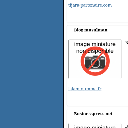
tijara-partenaire.com
Blog musulman
N
islam-oumma.fr
Businesspress.net
B