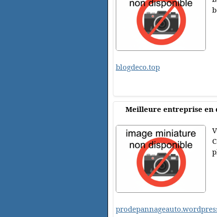
b
blogdeco.top
Meilleure entreprise en
V
C
p
prodepannageauto.wordpres