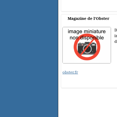
Magazine de l'Obster
D
i
d
obster.fr