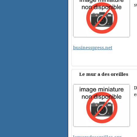
s
businesspress.net
Le mur a des oreilles
D
e