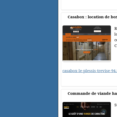
Casabox : location de box
R
l
c
C
casabox-le-plessis-trevise-94.
Commande de viande ha
S