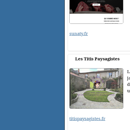
sunaty.fr
Les Titis Paysagistes
L
j
d
u
titispaysagistes.fr