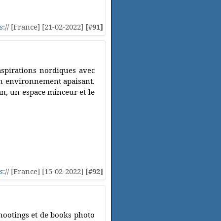
s
:// [France] [21-02-2022]
[#91]
aspirations nordiques avec
un environnement apaisant.
n, un espace minceur et le
s
:// [France] [15-02-2022]
[#92]
shootings et de books photo