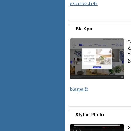
e3cortex.fr/fr
Bla Spa
L
d
P
b
blaspa.fr
Styl'in Photo
S