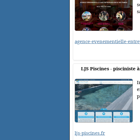
s
s
agence-evenementielle-entrep
LJS Piscines - pisciniste
I
e
p
ljs-piscines.fr