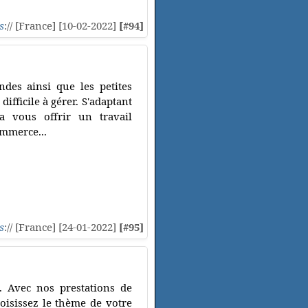
s
:// [France] [10-02-2022]
[#94]
ndes ainsi que les petites
ifficile à gérer. S'adaptant
ra vous offrir un travail
ommerce...
s
:// [France] [24-01-2022]
[#95]
. Avec nos prestations de
oisissez le thème de votre