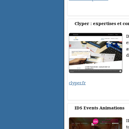
Clyper : expertises et co
D
e
a
d
clyper.fr
IDS Events Animations
I
t