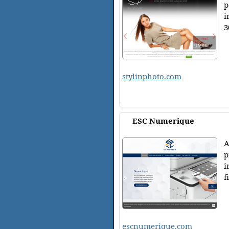
p
i
3
stylinphoto.com
ESC Numerique
A
p
i
f
escnumerique.com