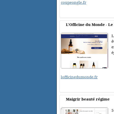
coupeongle.fr
L'Officine du Monde - Le 
L
ê
e
é
lofficinedumonde.fr
Maigrir beauté régime
5