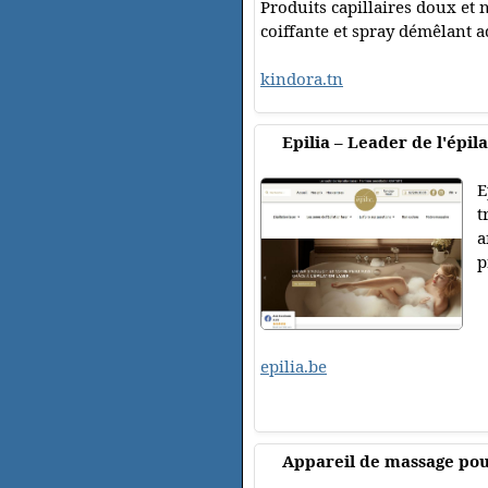
Produits capillaires doux et
coiffante et spray démêlant a
kindora.tn
Epilia – Leader de l'épil
E
t
a
p
epilia.be
Appareil de massage pour