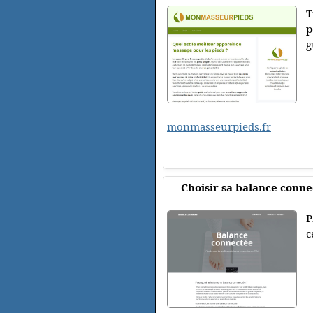
T
p
g
monmasseurpieds.fr
Choisir sa balance conne
P
c