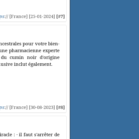
ps
:// [France] [25-01-2024]
[#7]
ancestrales pour votre bien-
r une pharmacienne experte
c du cumin noir d'origine
lusive inclut également.
ps
:// [France] [30-08-2023]
[#8]
acle : · il faut s'arrêter de