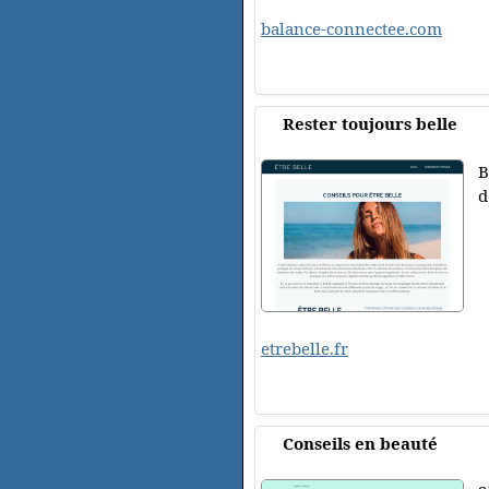
balance-connectee.com
Rester toujours belle
B
d
etrebelle.fr
Conseils en beauté