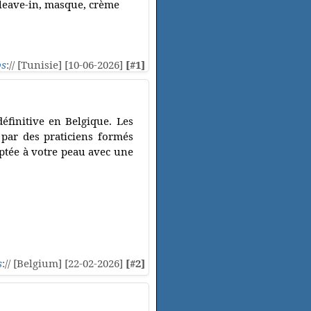
 leave-in, masque, crème
ps
:// [Tunisie] [10-06-2026]
[#1]
définitive en Belgique. Les
 par des praticiens formés
daptée à votre peau avec une
s
:// [Belgium] [22-02-2026]
[#2]