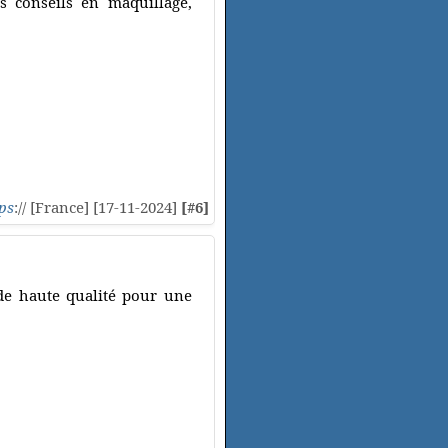
s conseils en maquillage,
ps
:// [France] [17-11-2024]
[#6]
 de haute qualité pour une