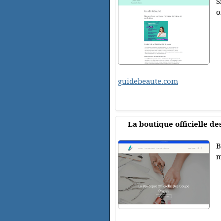
S
o
guidebeaute.com
La boutique officielle d
B
m