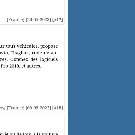
[France] [26-05-2023]
[#17]
ur tous véhicules, propose
in, Diagbox, code défaut
es. Obtenez des logiciels
Pro 2018, et autres.
s
:// [France] [08-05-2023]
[#18]
prêt ou de loin à la voiture