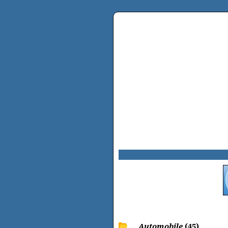
.. Automobile
(45)