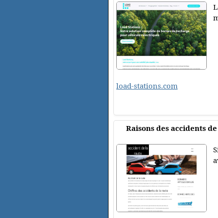
L
m
load-stations.com
Raisons des accidents de
S
a