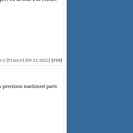
s
:// [France] [09-12-2022]
[#19]
gh-precision machined parts