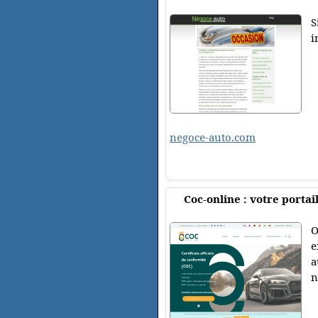
S
i
negoce-auto.com
Coc-online : votre portai
O
e
a
n