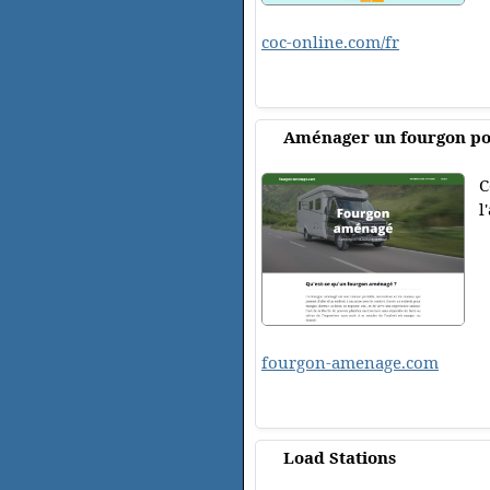
coc-online.com/fr
Aménager un fourgon pou
C
l
fourgon-amenage.com
Load Stations