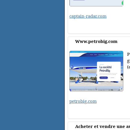
captain-radar.com
Www.petrobig.com
P
g
(
petrobig.com
Acheter et vendre une a