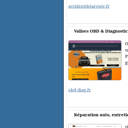
accidentdelaroute.fr
Valises OBD & Diagnostic
O
u
P
g
obd-diag.fr
Réparation auto, entret
I