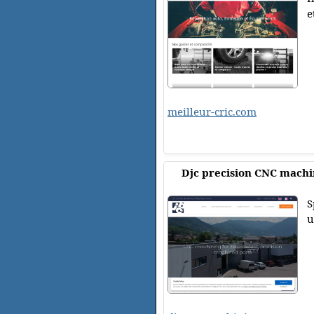
e
meilleur-cric.com
Djc precision CNC machi
S
u